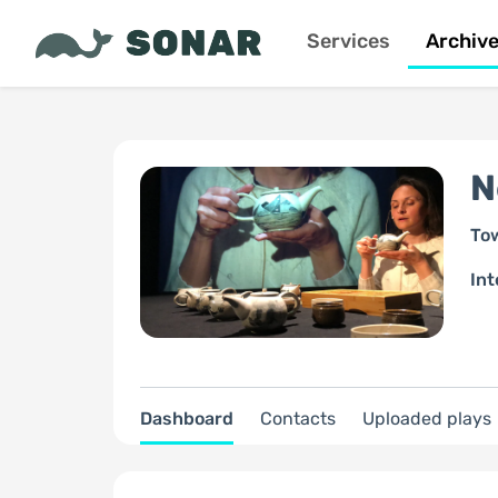
Services
Archiv
N
To
Int
Dashboard
Contacts
Uploaded plays