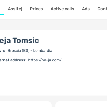
e
Assitej
Prices
Active calls
Ads
Cont
eja Tomsic
wn:
Brescia (BS) - Lombardia
ernet address:
https://ne-ja.com/