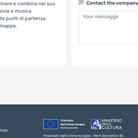
Contact the compan
linare e combina nel suo
mance e musica
 da punti di partenza
o mappe.
ships