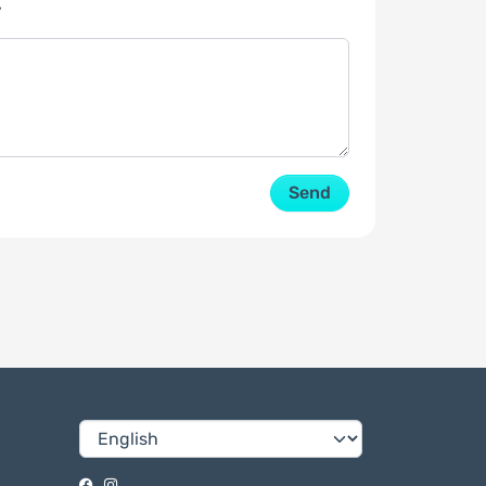
y
Send