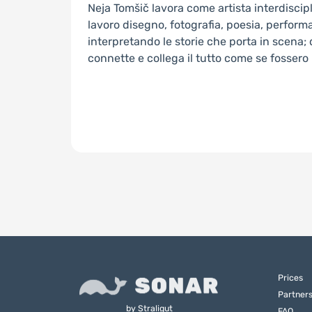
Neja Tomšič lavora come artista interdiscip
lavoro disegno, fotografia, poesia, perfor
interpretando le storie che porta in scena;
connette e collega il tutto come se fosser
Prices
Partner
by
Straligut
FAQ