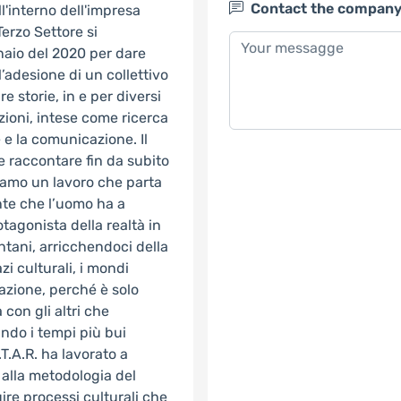
Contact the compan
l'interno dell'impresa
erzo Settore si
naio del 2020 per dare
’adesione di un collettivo
re storie, in e per diversi
azioni, intese come ricerca
e e la comunicazione. Il
e raccontare fin da subito
iamo un lavoro che parta
ente che l’uomo ha a
agonista della realtà in
lontani, arricchendoci della
zi culturali, i mondi
azione, perché è solo
 con gli altri che
do i tempi più bui
T.A.R. ha lavorato a
i alla metodologia del
ire processi culturali che