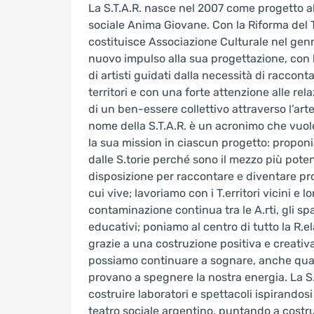
La S.T.A.R. nasce nel 2007 come progetto al
sociale Anima Giovane. Con la Riforma del T
costituisce Associazione Culturale nel gen
nuovo impulso alla sua progettazione, con l
di artisti guidati dalla necessità di racconta
territori e con una forte attenzione alle rel
di un ben-essere collettivo attraverso l’art
nome della S.T.A.R. è un acronimo che vuol
la sua mission in ciascun progetto: propon
dalle S.torie perché sono il mezzo più pot
disposizione per raccontare e diventare prot
cui vive; lavoriamo con i T.erritori vicini e 
contaminazione continua tra le A.rti, gli spa
educativi; poniamo al centro di tutto la R.el
grazie a una costruzione positiva e creativa
possiamo continuare a sognare, anche quan
provano a spegnere la nostra energia. La S.
costruire laboratori e spettacoli ispirandos
teatro sociale argentino, puntando a costru