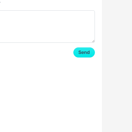
y
Send