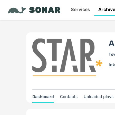
Services
Archiv
A
To
Int
Dashboard
Contacts
Uploaded plays