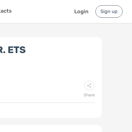
acts
Login
Sign up
R. ETS
Share