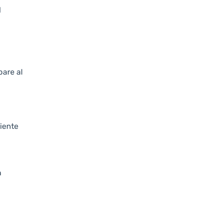
l
pare al
biente
n