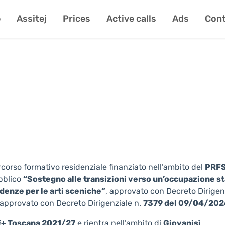
e
Assitej
Prices
Active calls
Ads
Cont
corso formativo residenziale finanziato nell’ambito del
PRF
ubblico
“Sostegno alle transizioni verso un’occupazione st
idenze per le arti sceniche”
, approvato con Decreto Dirigen
to approvato con Decreto Dirigenziale n.
7379 del 09/04/202
+ Toscana 2021/27
e rientra nell’ambito di
Giovanisì