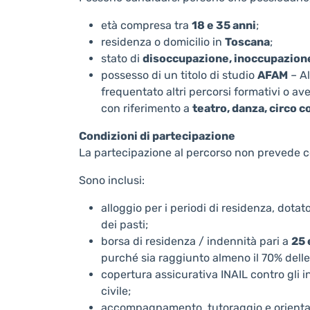
età compresa tra
18 e 35 anni
;
residenza o domicilio in
Toscana
;
stato di
disoccupazione, inoccupazione 
possesso di un titolo di studio
AFAM
– Al
frequentato altri percorsi formativi o av
con riferimento a
teatro, danza, circo
Condizioni di partecipazione
La partecipazione al percorso non prevede cos
Sono inclusi:
alloggio per i periodi di residenza, dot
dei pasti;
borsa di residenza / indennità pari a
25 
purché sia raggiunto almeno il 70% dell
copertura assicurativa INAIL contro gli i
civile;
accompagnamento, tutoraggio e orient