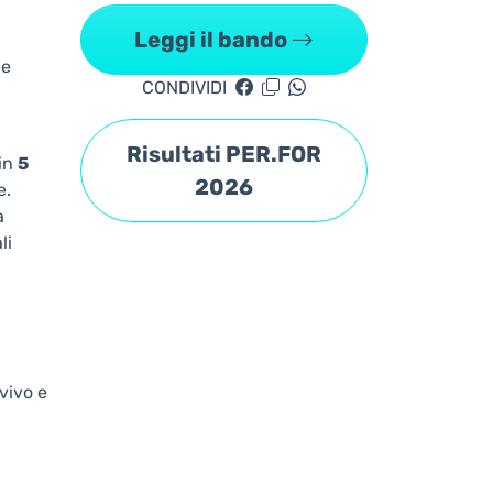
Leggi il bando
e
CONDIVIDI
Risultati PER.FOR
 in
5
2026
e.
a
li
 vivo e