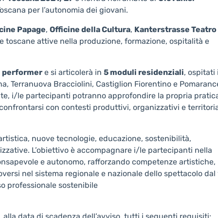
 Toscana per l’autonomia dei giovani.
icine Papage
,
Officine della Cultura
,
Kanterstrasse Teatro
e toscane attive nella produzione, formazione, ospitalità e
 e performer
e si articolerà in
5 moduli residenziali
, ospitati
ena, Terranuova Bracciolini, Castiglion Fiorentino e Pomaranc
te, i/le partecipanti potranno approfondire la propria pratic
confrontarsi con contesti produttivi, organizzativi e territoria
 artistica, nuove tecnologie, educazione, sostenibilità,
zative. L’obiettivo è accompagnare i/le partecipanti nella
 consapevole e autonomo, rafforzando competenze artistiche,
muoversi nel sistema regionale e nazionale dello spettacolo dal
so professionale sostenibile
la data di scadenza dell’avviso, tutti i seguenti requisiti: