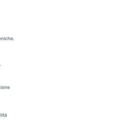
eniche,
.
zione
lità