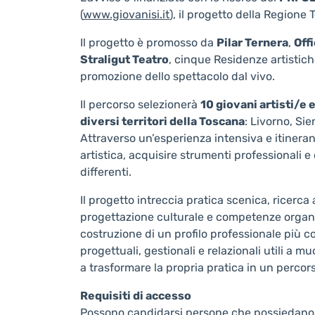
(
www.giovanisi.it
), il progetto della Regione
Il progetto è promosso da
Pilar Ternera
,
Off
Straligut Teatro
, cinque Residenze artistich
promozione dello spettacolo dal vivo.
Il percorso selezionerà
10 giovani artisti/e
diversi territori della Toscana
: Livorno, Si
Attraverso un’esperienza intensiva e itineran
artistica, acquisire strumenti professionali e 
differenti.
Il progetto intreccia pratica scenica, ricerca
progettazione culturale e competenze organiz
costruzione di un profilo professionale più
progettuali, gestionali e relazionali utili a 
a trasformare la propria pratica in un percor
Requisiti di accesso
Possono candidarsi persone che possiedano, al