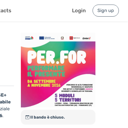
acts
Login
Sign up
SE+
abile
ziale
6
.
Il bando è chiuso.