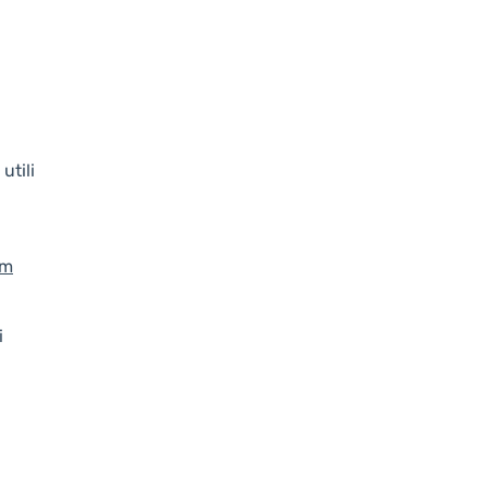
utili
om
i